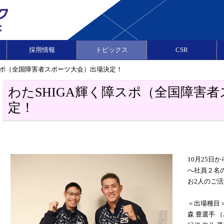
採用情報
トピックス
CSR
障スポ（全国障害者スポーツ大会）出場決定！
わたSHIGA輝く障スポ（全国障害
定！
10月25日
へ社員２名
お2人のご
＜出場種目
森 豊選手 